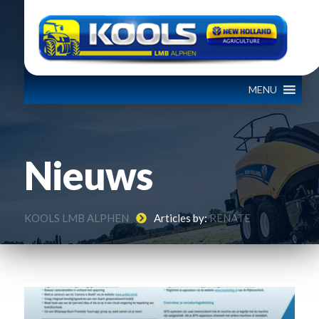
MENU
Nieuws
KOOLS LMB ALPHEN
Articles by:
RENATE