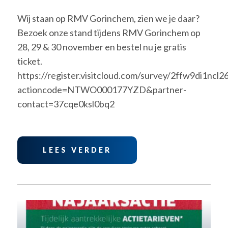
Wij staan op RMV Gorinchem, zien we je daar?
Bezoek onze stand tijdens RMV Gorinchem op
28, 29 & 30 november en bestel nu je gratis
ticket.
https://register.visitcloud.com/survey/2ffw9di1ncl2
actioncode=NTWO000177YZD&partner-
contact=37cqe0ksl0bq2
LEES VERDER