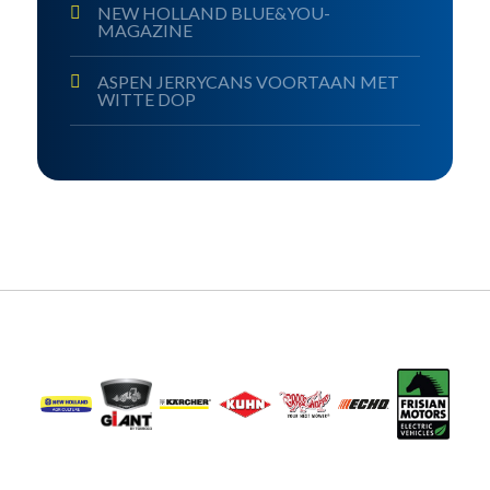
NEW HOLLAND BLUE&YOU-
MAGAZINE
ASPEN JERRYCANS VOORTAAN MET
WITTE DOP