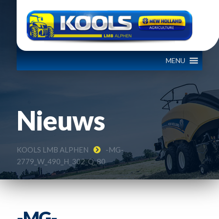
MENU
Nieuws
KOOLS LMB ALPHEN
-MG-
2779_W_490_H_302_Q_80
-MG-