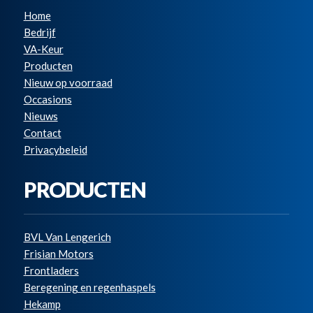
Home
Bedrijf
VA-Keur
Producten
Nieuw op voorraad
Occasions
Nieuws
Contact
Privacybeleid
PRODUCTEN
BVL Van Lengerich
Frisian Motors
Frontladers
Beregening en regenhaspels
Hekamp