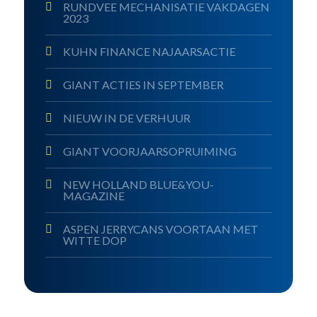
RUNDVEE MECHANISATIE VAKDAGEN
2023
KUHN FINANCE NAJAARSACTIE
GIANT ACTIES IN SEPTEMBER
NIEUW IN DE VERHUUR
GIANT VOORJAARSOPRUIMING
NEW HOLLAND BLUE&YOU-
MAGAZINE
ASPEN JERRYCANS VOORTAAN MET
WITTE DOP