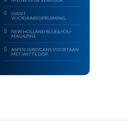
GIANT
VOORJAARSOPRUIMING
NEW HOLLAND BLUE&YOU-
MAGAZINE
ASPEN JERRYCANS VOORTAAN
MET WITTE DOP