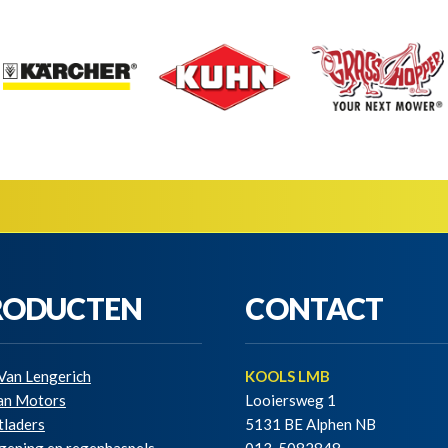
RODUCTEN
CONTACT
Van Lengerich
KOOLS LMB
ian Motors
Looiersweg 1
tladers
5131 BE Alphen NB