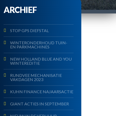
ARCHIEF
STOP GPS DIEFSTAL
WINTERONDERHOUD TUIN-
EN PARKMACHINES
NEW HOLLAND BLUE AND YOU
WINTEREDITIE
RUNDVEE MECHANISATIE
VAKDAGEN 2023
KUHN FINANCE NAJAARSACTIE
GIANT ACTIES IN SEPTEMBER
NIEUW IN DE VERHUUR