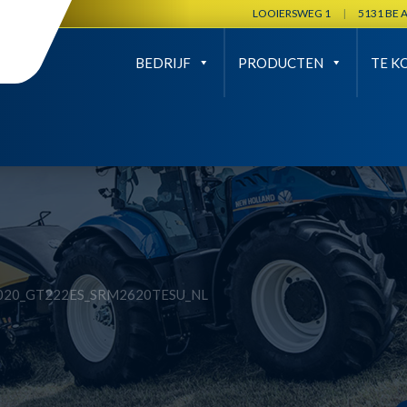
LOOIERSWEG 1
|
5131 BE 
BEDRIJF
PRODUCTEN
TE K
020_GT222ES_SRM2620TESU_NL