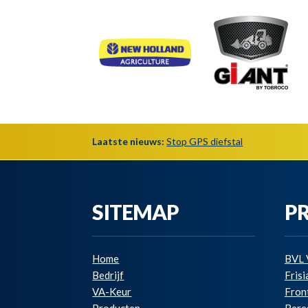
Laatste nieuws:
Stop GPS diefstal
SITEMAP
P
Home
BVL 
Bedrijf
Fris
VA-Keur
Fron