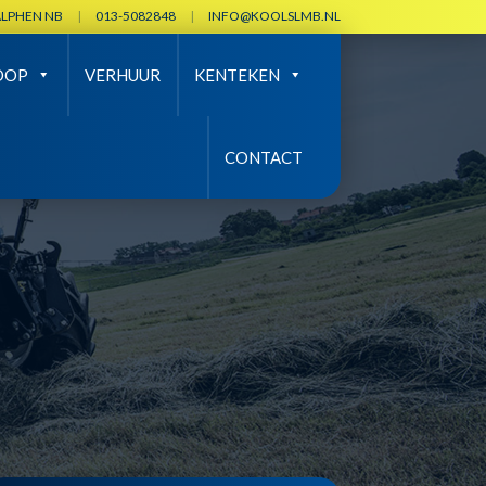
ALPHEN NB
|
013-5082848
|
INFO@KOOLSLMB.NL
OOP
VERHUUR
KENTEKEN
CONTACT