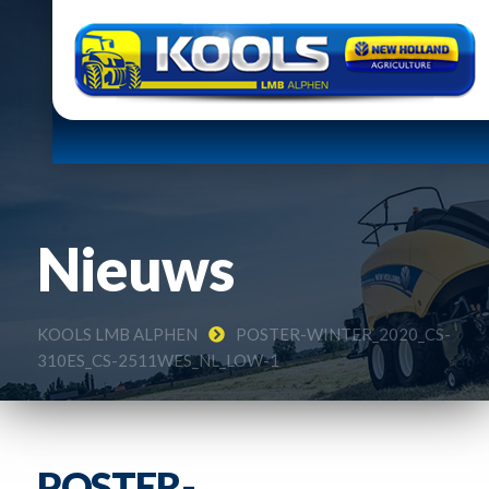
Nieuws
KOOLS LMB ALPHEN
POSTER-WINTER_2020_CS-
310ES_CS-2511WES_NL_LOW-1
POSTER-