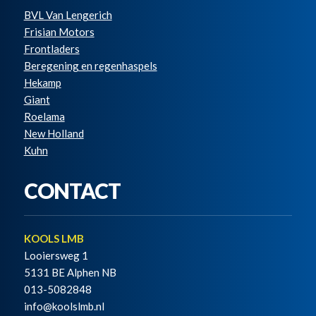
BVL Van Lengerich
Frisian Motors
Frontladers
Beregening en regenhaspels
Hekamp
Giant
Roelama
New Holland
Kuhn
CONTACT
KOOLS LMB
Looiersweg 1
5131 BE Alphen NB
013-5082848
info@koolslmb.nl