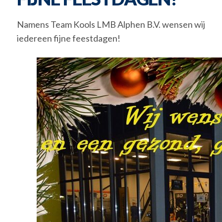
Namens Team Kools LMB Alphen B.V. wensen wij
iedereen fijne feestdagen!