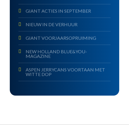
GIANT ACTIES IN SEPTEMBER
NIEUW IN DE VERHUUR
GIANT VOORJAARSOPRUIMING
NEW HOLLAND BLUE&YOU-
MAGAZINE
ASPEN JERRYCANS VOORTAAN MET
WITTE DOP