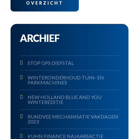
OVERZICHT
ARCHIEF
STOP GPS DIEFSTAL
WINTERONDERHOUD TUIN- EN
PARKMACHINES
NEW HOLLAND BLUE AND YOU
WINTEREDITIE
RUNDVEE MECHANISATIE VAKDAGEN
2023
KUHN FINANCE NAJAARSACTIE