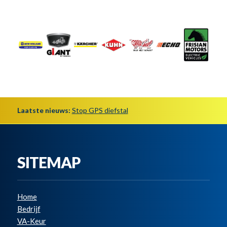
Laatste nieuws:
Stop GPS diefstal
SITEMAP
Home
Bedrijf
VA-Keur