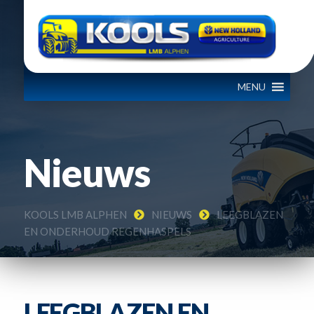
MENU
Nieuws
KOOLS LMB ALPHEN
NIEUWS
LEEGBLAZEN
EN ONDERHOUD REGENHASPELS
LEEGBLAZEN EN