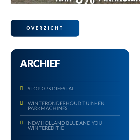
OVERZICHT
ARCHIEF
STOP GPS DIEFSTAL
WINTERONDERHOUD TUIN- EN
PARKMACHINES
NEW HOLLAND BLUE AND YOU
WINTEREDITIE