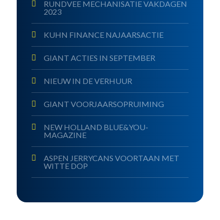
RUNDVEE MECHANISATIE VAKDAGEN
2023
KUHN FINANCE NAJAARSACTIE
GIANT ACTIES IN SEPTEMBER
NIEUW IN DE VERHUUR
GIANT VOORJAARSOPRUIMING
NEW HOLLAND BLUE&YOU-
MAGAZINE
ASPEN JERRYCANS VOORTAAN MET
WITTE DOP