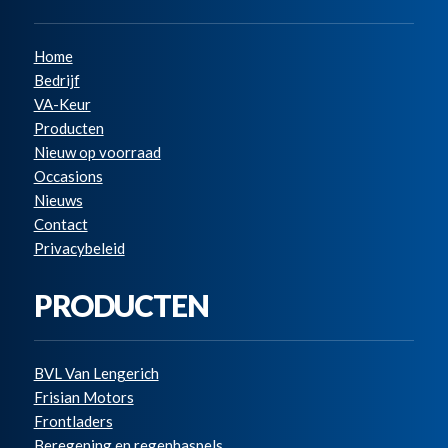
Home
Bedrijf
VA-Keur
Producten
Nieuw op voorraad
Occasions
Nieuws
Contact
Privacybeleid
PRODUCTEN
BVL Van Lengerich
Frisian Motors
Frontladers
Beregening en regenhaspels