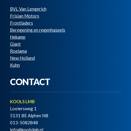
BVL Van Lengerich
Frisian Motors
Frontladers
Beregening en regenhaspels
Hekamp
Giant
Roelama
New Holland
Kuhn
CONTACT
KOOLS LMB
Looiersweg 1
5131 BE Alphen NB
013-5082848
info@koolslmb.nl