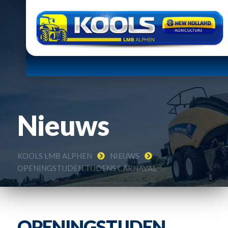
Nieuws
KOOLS LMB ALPHEN
NIEUWS
OPENINGSTIJDEN TIJDENS CARNAVAL
OPENINGSTIJDEN