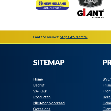
Laatste nieuws:
Stop GPS diefstal
SITEMAP
P
Home
BVL 
Bedrijf
Fris
VA-Keur
Fron
Producten
Bere
Nieuw op voorraad
Hek
Occasions
Gian