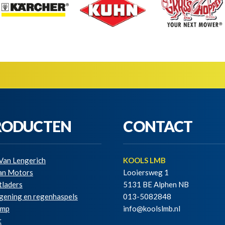
RODUCTEN
CONTACT
Van Lengerich
KOOLS LMB
ian Motors
Looiersweg 1
tladers
5131 BE Alphen NB
gening en regenhaspels
013-5082848
amp
info@koolslmb.nl
t