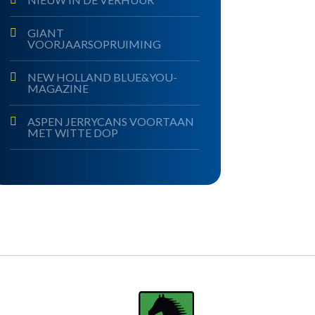
GIANT
VOORJAARSOPRUIMING
NEW HOLLAND BLUE&YOU-
MAGAZINE
ASPEN JERRYCANS VOORTAAN
MET WITTE DOP