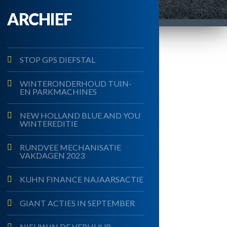
ARCHIEF
STOP GPS DIEFSTAL
WINTERONDERHOUD TUIN-
EN PARKMACHINES
NEW HOLLAND BLUE AND YOU
WINTEREDITIE
RUNDVEE MECHANISATIE
VAKDAGEN 2023
KUHN FINANCE NAJAARSACTIE
GIANT ACTIES IN SEPTEMBER
NIEUW IN DE VERHUUR