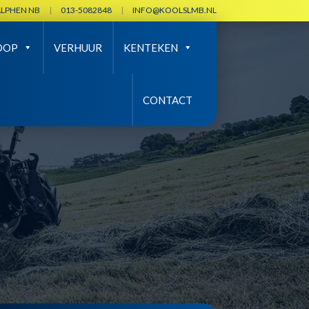
ALPHEN NB
|
013-5082848
|
INFO@KOOLSLMB.NL
OOP
VERHUUR
KENTEKEN
CONTACT