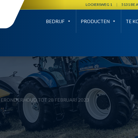
LOOIERSWEG 1
|
5131 BE 
BEDRIJF
PRODUCTEN
TE K
ERONDERHOUD TOT 28 FEBRUARI 2023