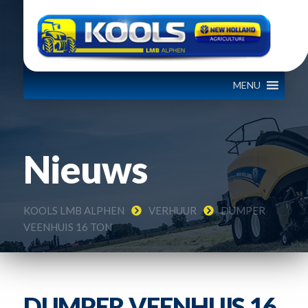
MENU
Nieuws
KOOLS LMB ALPHEN
VERHUUR
DUMPER
VEENHUIS 16 TON
DUMPER VEENHUIS 16