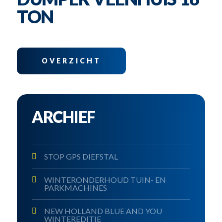
TON
OVERZICHT
ARCHIEF
STOP GPS DIEFSTAL
WINTERONDERHOUD TUIN- EN
PARKMACHINES
NEW HOLLAND BLUE AND YOU
WINTEREDITIE