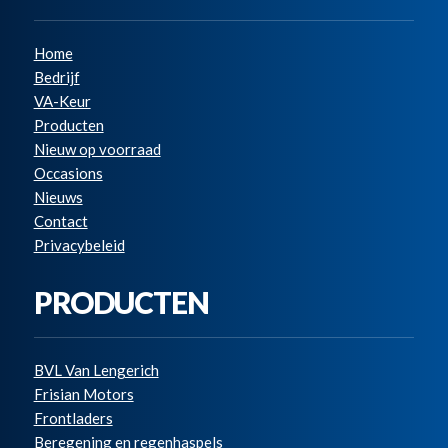
Home
Bedrijf
VA-Keur
Producten
Nieuw op voorraad
Occasions
Nieuws
Contact
Privacybeleid
PRODUCTEN
BVL Van Lengerich
Frisian Motors
Frontladers
Beregening en regenhaspels