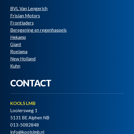
BVL Van Lengerich
Frisian Motors
Frontladers
Beregening en regenhaspels
Hekamp
Giant
Roelama
New Holland
Kuhn
CONTACT
KOOLS LMB
Looiersweg 1
5131 BE Alphen NB
013-5082848
info@koolslmb.nl