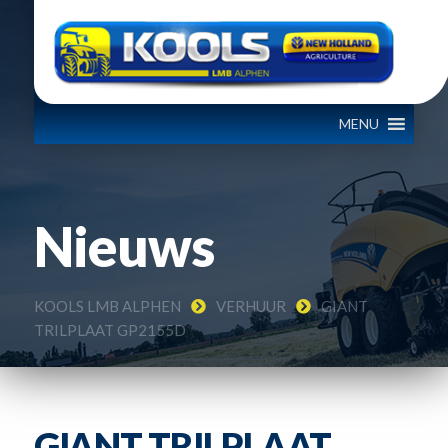
MENU
Nieuws
KOOLS LMB ALPHEN
VERHUUR
GIANT
TRILPLAAT GP2155D
GIANT TRILPLAAT