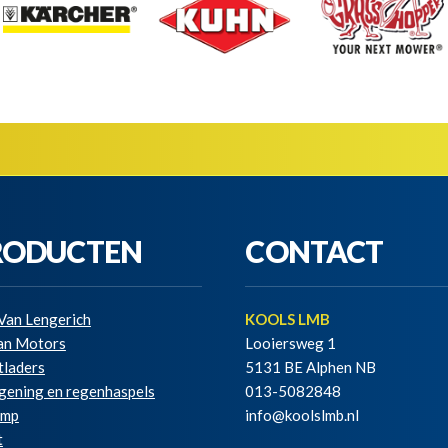
RODUCTEN
CONTACT
Van Lengerich
KOOLS LMB
ian Motors
Looiersweg 1
tladers
5131 BE Alphen NB
gening en regenhaspels
013-5082848
amp
info@koolslmb.nl
t