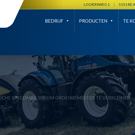
LOOIERSWEG 1
|
5131 BE 
BEDRIJF
PRODUCTEN
TE K
OCHE SPEEDMAX 300 OM GROENBEMESTER TE VERKLEINEN