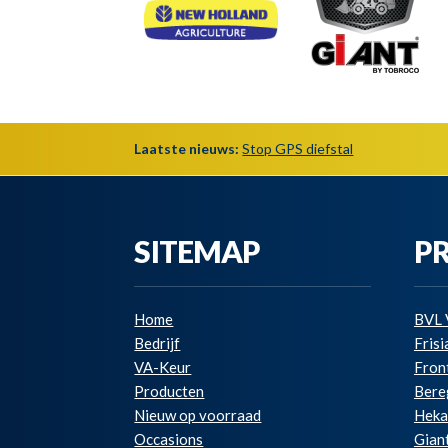
Laatste nieuws:
Stop GPS diefstal
SITEMAP
P
Home
BVL 
Bedrijf
Fris
VA-Keur
Fron
Producten
Bere
Nieuw op voorraad
Hek
Occasions
Gian