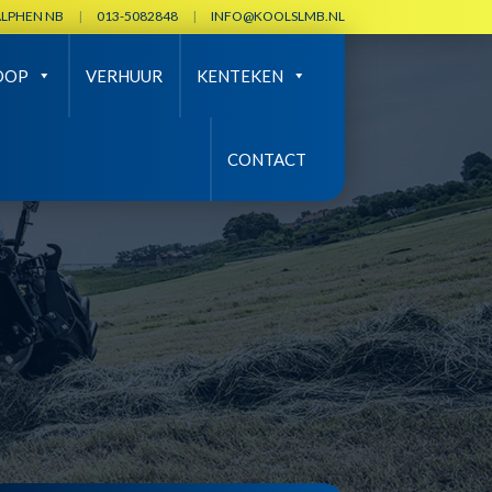
ALPHEN NB
|
013-5082848
|
INFO@KOOLSLMB.NL
OOP
VERHUUR
KENTEKEN
CONTACT