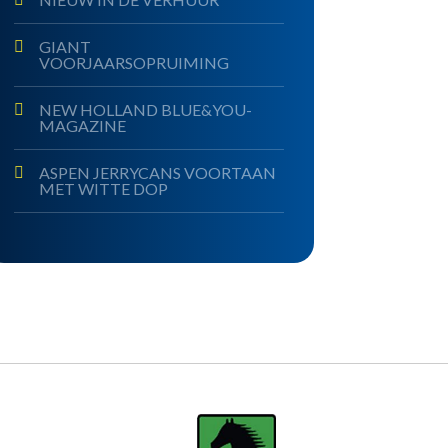
GIANT
VOORJAARSOPRUIMING
NEW HOLLAND BLUE&YOU-
MAGAZINE
ASPEN JERRYCANS VOORTAAN
MET WITTE DOP