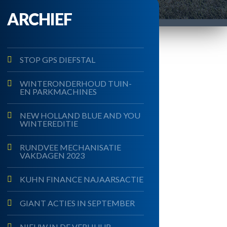
ARCHIEF
STOP GPS DIEFSTAL
WINTERONDERHOUD TUIN-
EN PARKMACHINES
NEW HOLLAND BLUE AND YOU
WINTEREDITIE
RUNDVEE MECHANISATIE
VAKDAGEN 2023
KUHN FINANCE NAJAARSACTIE
GIANT ACTIES IN SEPTEMBER
NIEUW IN DE VERHUUR