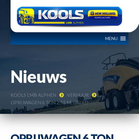
MENU
Nieuws
KOOLS LMB ALPHEN
VERHUUR
OPRIJWAGEN 6 TON 2,55 M. BREED
OPRIJWAGEN 6 TON