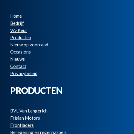
Home
Bedrijf
VA-Keur
Producten
Nieuw op voorraad
Occasions
Nieuws
Contact
Privacybeleid
PRODUCTEN
BVL Van Lengerich
Frisian Motors
Frontladers
Beregening en regenhaspels