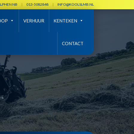
ALPHEN NB
|
013-5082848
|
INFO@KOOLSLMB.NL
OOP
VERHUUR
KENTEKEN
CONTACT
NE