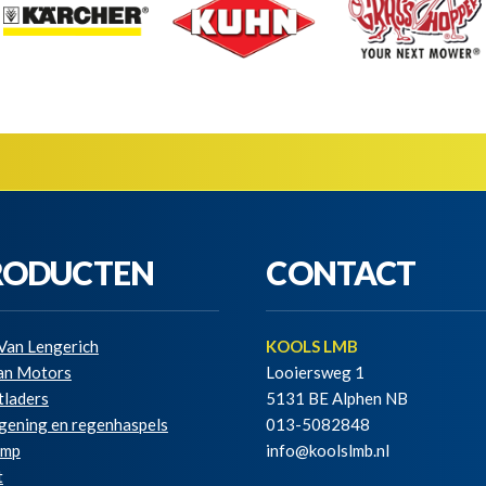
RODUCTEN
CONTACT
Van Lengerich
KOOLS LMB
ian Motors
Looiersweg 1
tladers
5131 BE Alphen NB
gening en regenhaspels
013-5082848
amp
info@koolslmb.nl
t