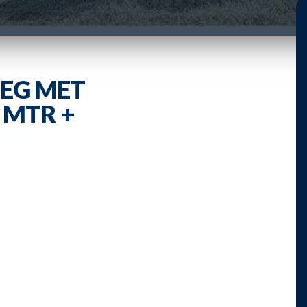
EG MET
 MTR +