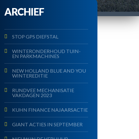
ARCHIEF
STOP GPS DIEFSTAL
WINTERONDERHOUD TUIN-
EN PARKMACHINES
NEW HOLLAND BLUE AND YOU
WINTEREDITIE
RUNDVEE MECHANISATIE
VAKDAGEN 2023
KUHN FINANCE NAJAARSACTIE
GIANT ACTIES IN SEPTEMBER
NIEUW IN DE VERHUUR