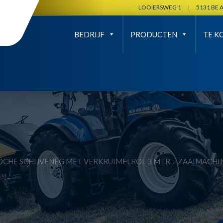
LOOIERSWEG 1
|
5131 BE 
BEDRIJF
PRODUCTEN
TE K
OCHE SCHIJVENEG MET VERKRUIMELROL 3 MTR + ZAAIMACHI