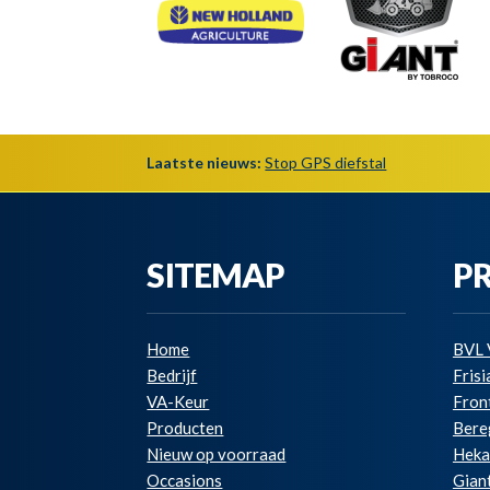
Laatste nieuws:
Stop GPS diefstal
SITEMAP
P
Home
BVL 
Bedrijf
Fris
VA-Keur
Fron
Producten
Bere
Nieuw op voorraad
Hek
Occasions
Gian