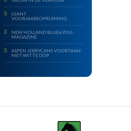
GIANT
VOORJAARSOPRUIMING
NEW HOLLAND BLUE&YOU-
MAGAZINE
ASPEN JERRYCANS VOORTAAN
MET WITTE DOP