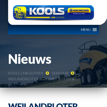
MENU
Nieuws
KOOLS LMB ALPHEN
VERHUUR
WEILANDBLOTER AGROMET 2,75 MTR.
WEILANDBLOTER