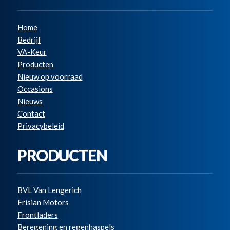
Home
Bedrijf
VA-Keur
Producten
Nieuw op voorraad
Occasions
Nieuws
Contact
Privacybeleid
PRODUCTEN
BVL Van Lengerich
Frisian Motors
Frontladers
Beregening en regenhaspels