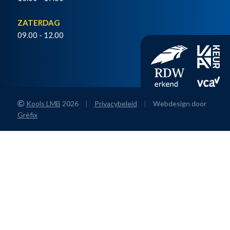
ZATERDAG
09.00 - 12.00
Kools LMB
2026
|
Privacybeleid
|
Webdesign door
Grèfix