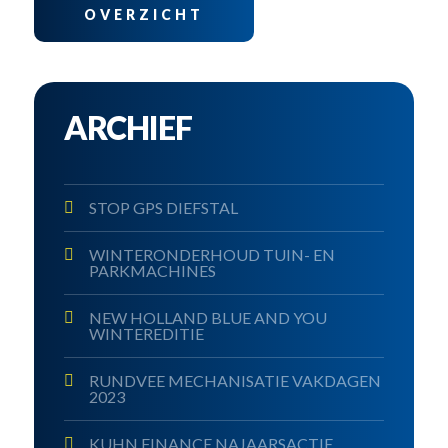
OVERZICHT
ARCHIEF
STOP GPS DIEFSTAL
WINTERONDERHOUD TUIN- EN
PARKMACHINES
NEW HOLLAND BLUE AND YOU
WINTEREDITIE
RUNDVEE MECHANISATIE VAKDAGEN
2023
KUHN FINANCE NAJAARSACTIE