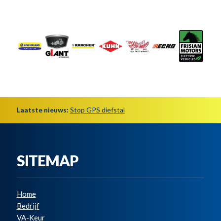
Laatste nieuws:
Stop GPS diefstal
SITEMAP
Home
Bedrijf
VA-Keur