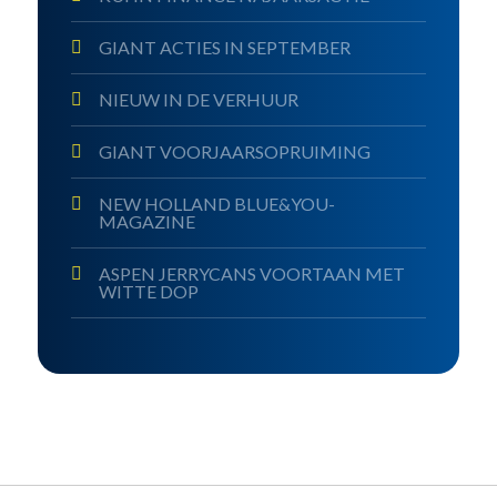
GIANT ACTIES IN SEPTEMBER
NIEUW IN DE VERHUUR
GIANT VOORJAARSOPRUIMING
NEW HOLLAND BLUE&YOU-
MAGAZINE
ASPEN JERRYCANS VOORTAAN MET
WITTE DOP