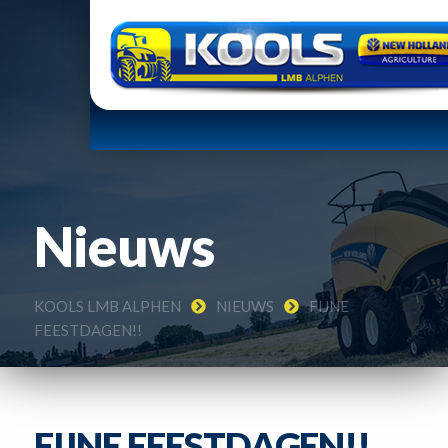
Nieuws
KOOLS LMB ALPHEN
NIEUWS
FIJNE
FEESTDAGEN!!
FIJNE FEESTDAGEN!!