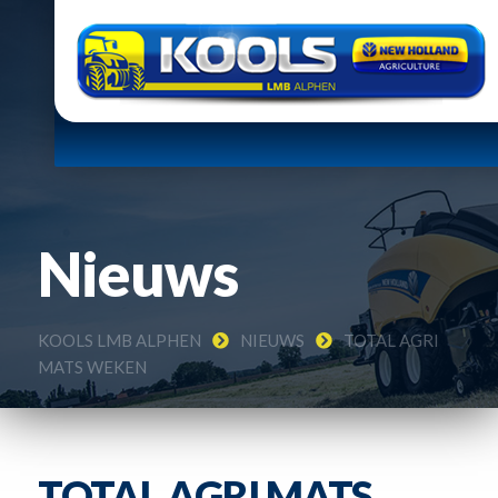
Nieuws
KOOLS LMB ALPHEN
NIEUWS
TOTAL AGRI
MATS WEKEN
TOTAL AGRI MATS