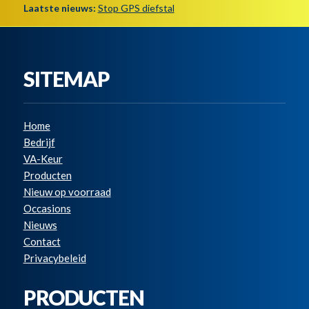
Laatste nieuws:
Stop GPS diefstal
SITEMAP
Home
Bedrijf
VA-Keur
Producten
Nieuw op voorraad
Occasions
Nieuws
Contact
Privacybeleid
PRODUCTEN