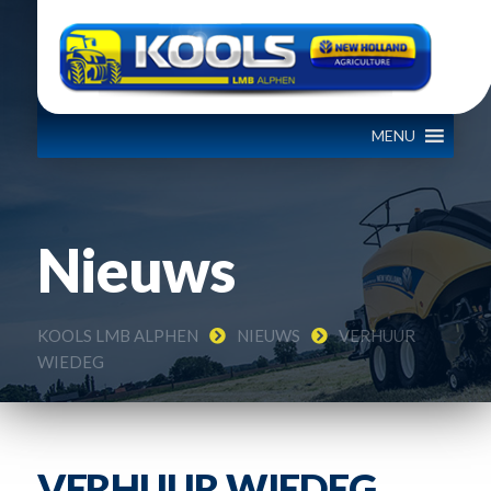
MENU
Nieuws
KOOLS LMB ALPHEN
NIEUWS
VERHUUR
WIEDEG
VERHUUR WIEDEG